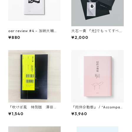
oar review #4 – 加納大輔
大石一貴 『光]でもってすべて
「“永遠”の精緻なレプリカ」 /
見)つくす、音)とどくと
¥880
¥2,000
Daisuke Kano"Our Exquisite
も。)』
Replica Of 'Eternity'"
『吹けば風 特別版 澤田
『同伴分動態』 / “Accompani
華』
ed Divergences”
¥1,540
¥3,960