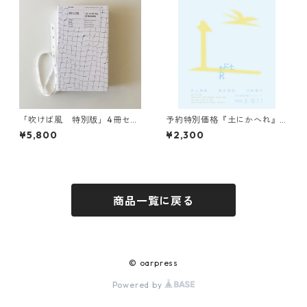
「吹けば風 特別版」4冊セッ
予約特別価格『土にかへれ』
ト
／ Pre-Order "TUTI NI KAER
¥5,800
¥2,300
E"
商品一覧に戻る
© oarpress
Powered by