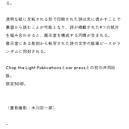
る。
透明な紙に反転される形で印刷された詩は光に透かすことで
裏面から読むことが可能となり、詩が掲載された9つの紙片
を組み合わせると、展示室を構成する円環が生まれる。
展示室にある彫刻から転写された詩の文字の版画ピースがラ
ンダムに同封される。
Chop the Light Publicationsとoar pressとの初の共同出
版。
限定50部。
（書影撮影：木川宗一郎）
-