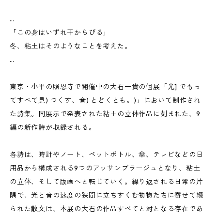
…
「この身はいずれ干からびる」
冬、粘土はそのようなことを考えた。
…
東京・小平の照恩寺で開催中の大石一貴の個展「光] でもっ
てすべて見) つくす、音) とどくとも。)」において制作され
た詩集。同展示で発表された粘土の立体作品に刻まれた、9
編の新作詩が収録される。
各詩は、時計やノート、ペットボトル、傘、テレビなどの日
用品から構成される9つのアッサンブラージュとなり、粘土
の立体、そして版画へと転じていく。繰り返される日常の片
隅で、光と音の速度の狭間に立ちすくむ物物たちに寄せて綴
られた散文は、本展の大石の作品すベてと対となる存在であ