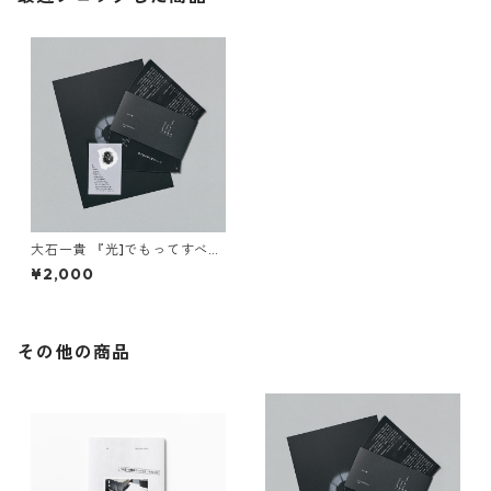
大石一貴 『光]でもってすべて
見)つくす、音)とどくと
¥2,000
も。)』
その他の商品