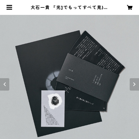
大石一貴 『光]でもってすべて見)つ
くす、音)とどくとも。)』 | oarpr
ess