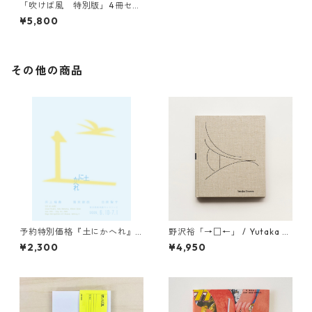
「吹けば風 特別版」4冊セッ
ト
¥5,800
その他の商品
予約特別価格『土にかへれ』
野沢裕「→□←」 / Yutaka N
／ Pre-Order "TUTI NI KAER
ozawa “→□←”
¥2,300
¥4,950
E"