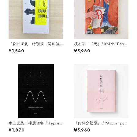
『吹けば風 特別版 関川航
榎本耕一『光』/ Koichi Enom
平』
oto “Light”
¥1,540
¥3,960
水上愛美、神農理恵『Heptap
『同伴分動態』 / “Accompani
od Solresol Ruins』
ed Divergences”
¥1,870
¥3,960